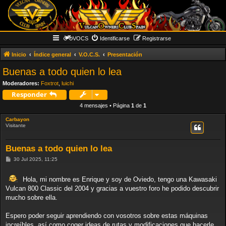
VOCS
Identificarse
Registrarse
Inicio
Índice general
V.O.C.S.
Presentación
Buenas a todo quien lo lea
Moderadores:
Foxtrot
,
luichi
Responder
4 mensajes • Página
1
de
1
Carbayon
Visitante
Buenas a todo quien lo lea
M
30 Jul 2025, 11:25
e
n
s
Hola, mi nombre es Enrique y soy de Oviedo, tengo una Kawasaki
a
Vulcan 800 Classic del 2004 y gracias a vuestro foro he podido descubrir
j
e
mucho sobre ella.
Espero poder seguir aprendiendo con vosotros sobre estas máquinas
increíbles, así como coger ideas de rutas y modificaciones que hacerle.