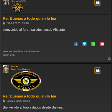
Socio VOCS
Re: Buenas a todo quien lo lea
M
30 Jul 2025, 15:10
e
n
bienvenido al foro , saludos desde Alicante
s
a
j
e
saludos desde el mediterraneo.
socio 266
Isaias
Directiva Bizkaia
Re: Buenas a todo quien lo lea
M
02 Ago 2025, 07:45
e
n
Bienvenido al foro saludos desde Bizkaia
s