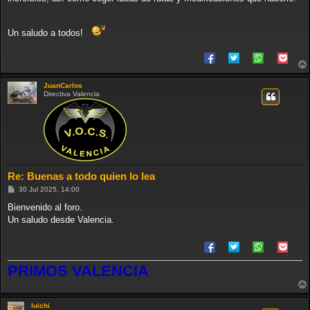
Un saludo a todos!
JuanCarlos
Directiva Valencia
Re: Buenas a todo quien lo lea
M
30 Jul 2025, 14:00
e
n
Bienvenido al foro.
s
Un saludo desde Valencia.
a
j
e
PRIMOS VALENCIA
luichi