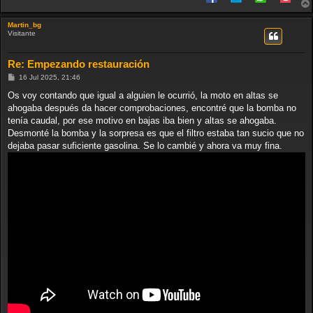
Martin_bg
Visitante
Re: Empezando restauración
M
16 Jul 2025, 21:46
e
n
Os voy contando que igual a alguien le ocurrió, la moto en altas se
s
ahogaba después da hacer comprobaciones, encontré que la bomba no
a
j
tenía caudal, por ese motivo en bajas iba bien y altas se ahogaba.
e
Desmonté la bomba y la sorpresa es que el filtro estaba tan sucio que no
dejaba pasar suficiente gasolina. Se lo cambié y ahora va muy fina.