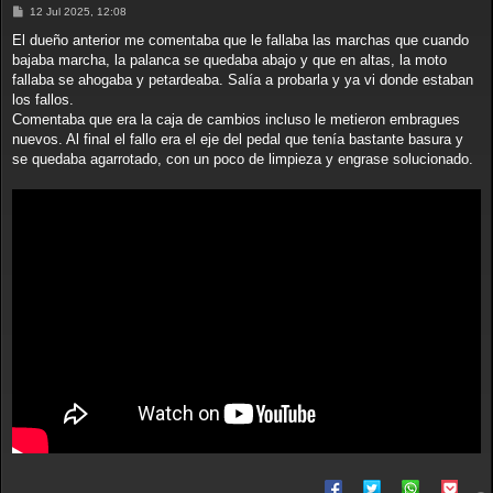
M
12 Jul 2025, 12:08
e
n
El dueño anterior me comentaba que le fallaba las marchas que cuando
s
bajaba marcha, la palanca se quedaba abajo y que en altas, la moto
a
j
fallaba se ahogaba y petardeaba. Salía a probarla y ya vi donde estaban
e
los fallos.
Comentaba que era la caja de cambios incluso le metieron embragues
nuevos. Al final el fallo era el eje del pedal que tenía bastante basura y
se quedaba agarrotado, con un poco de limpieza y engrase solucionado.