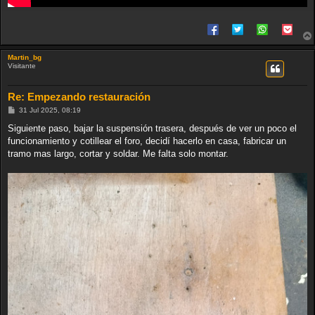
Martin_bg
Visitante
Re: Empezando restauración
M
31 Jul 2025, 08:19
e
n
Siguiente paso, bajar la suspensión trasera, después de ver un poco el
s
funcionamiento y cotillear el foro, decidí hacerlo en casa, fabricar un
a
j
tramo mas largo, cortar y soldar. Me falta solo montar.
e