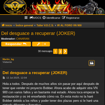
VOCS
Identificarse
Registrarse
Inicio
Índice general
Taller V.O.C.S.
IR AL FORO VN 900
Del desguace a recuperar (JOKER)
Moderador:
CANARIAN
Responder
2
Siguiente
1
30 mensajes
Martin_bg
Visitante
Del desguace a recuperar (JOKER)
M
12 Jul 2025, 12:04
e
n
Hola a todos. Después de muchos años sin pasar por aquí después de
s
tener que vender mi proyecto Bobber. Ahora acabo de adquirir otra VN
a
j
900 con varios fallos y en bastante mal estado. Ahora toca empezar la
e
restauración y os iré enseñando cómo va. En esta moto no la haré
Bobber debido a los niños y poder tener dos plazas pero si le haré una
pintada diferente y llamativa.