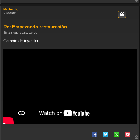
Martin_bg
Visitante
Re: Empezando restauración
M
18 Ago 2025, 10:09
e
n
Cambio de inyector
s
a
j
e