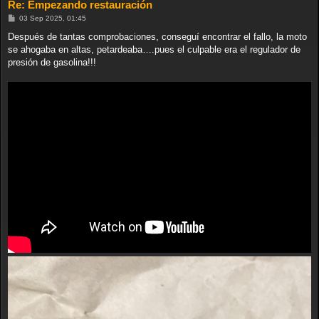
Re: Empezando restauración
M
03 Sep 2025, 01:45
e
n
Después de tantas comprobaciones, conseguí encontrar el fallo, la moto
s
se ahogaba en altas, petardeaba….pues el culpable era el regulador de
a
j
presión de gasolina!!!
e