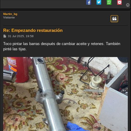
Martin_bg
Visitante
Re: Empezando restauración
M
31 Jul 2025, 19:58
e
n
Toco pintar las barras después de cambiar aceite y retenes. También
s
pinté las tijas.
a
j
e