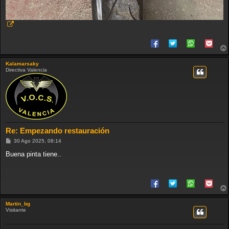
Kalamarsaky
Directiva Valencia
Re: Empezando restauración
M
30 Ago 2025, 08:14
e
n
Buena pinta tiene..
s
a
j
e
Martin_bg
Visitante