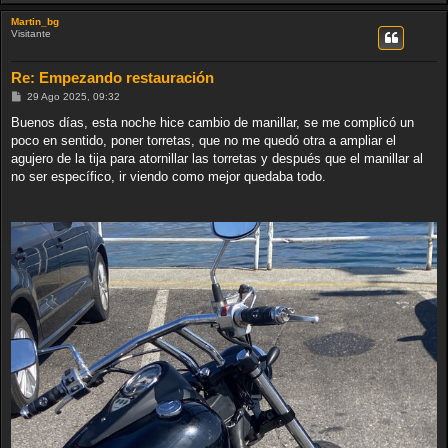
Martin_bg
Visitante
Re: Empezando restauración
M
29 Ago 2025, 09:32
e
n
Buenos días, esta noche hice cambio de manillar, se me complicó un
s
poco en sentido, poner torretas, que no me quedó otra a ampliar el
a
j
agujero de la tija para atornillar las torretas y después que el manillar al
e
no ser específico, ir viendo como mejor quedaba todo.