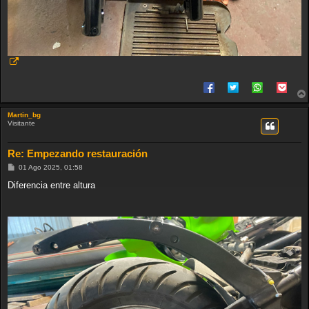
Martin_bg
Visitante
Re: Empezando restauración
M
01 Ago 2025, 01:58
e
n
Diferencia entre altura
s
a
j
e