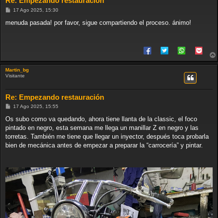
Re: Empezando restauración
M
17 Ago 2025, 15:30
e
n
menuda pasada! por favor, sigue compartiendo el proceso. ánimo!
s
a
j
e
Martin_bg
Visitante
Re: Empezando restauración
M
17 Ago 2025, 15:55
e
n
Os subo como va quedando, ahora tiene llanta de la classic, el foco
s
pintado en negro, esta semana me llega un manillar Z en negro y las
a
j
torretas. También me tiene que llegar un inyector, después toca probarla
e
bien de mecánica antes de empezar a preparar la “carrocería” y pintar.