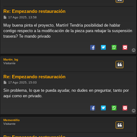
Re: Empezando restauración
M
17 Ago 2025, 13:58
e
n
Muy buena pinta el proyecto, Martín! Tendría posibilidad de hablar
s
contigo respecto a la modificación de la pieza para rebajar la suspensión
a
j
trasera? Te mando privado
e
Martin_bg
Visitante
Re: Empezando restauración
M
17 Ago 2025, 15:03
e
n
Sin problema, lo que te pueda ayudar, no dudes en preguntar, tanto por
s
aqui como en privado.
a
j
e
Mementillo
Visitante