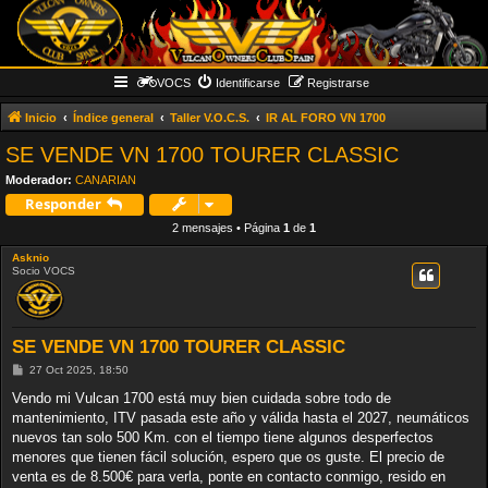
VOCS
Identificarse
Registrarse
Inicio
Índice general
Taller V.O.C.S.
IR AL FORO VN 1700
SE VENDE VN 1700 TOURER CLASSIC
Moderador:
CANARIAN
Responder
2 mensajes • Página
1
de
1
Asknio
Socio VOCS
SE VENDE VN 1700 TOURER CLASSIC
M
27 Oct 2025, 18:50
e
n
Vendo mi Vulcan 1700 está muy bien cuidada sobre todo de
s
mantenimiento, ITV pasada este año y válida hasta el 2027, neumáticos
a
j
nuevos tan solo 500 Km. con el tiempo tiene algunos desperfectos
e
menores que tienen fácil solución, espero que os guste. El precio de
venta es de 8.500€ para verla, ponte en contacto conmigo, resido en