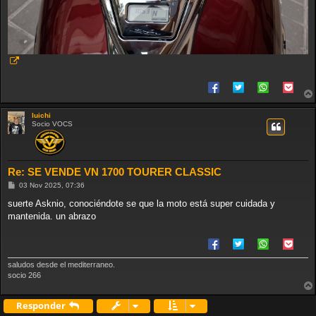
luichi
Socio VOCS
Re: SE VENDE VN 1700 TOURER CLASSIC
M
03 Nov 2025, 07:36
e
n
suerte Asknio, conociéndote se que la moto está super cuidada y
s
mantenida. un abrazo
a
j
e
saludos desde el mediterraneo.
socio 266
Responder