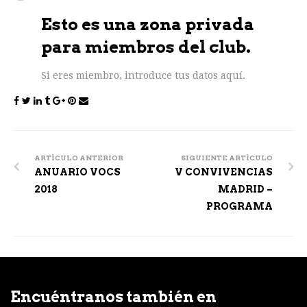
Esto es una zona privada
para miembros del club.
Si eres miembro, introduce tus datos aquí.
Post
navigation
ARTÍCULO ANTERIOR
SIGUIENTE ARTÍCULO
ANUARIO VOCS
V CONVIVENCIAS
2018
MADRID –
PROGRAMA
Encuéntranos también en