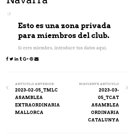
Esto es una zona privada
para miembros del club.
Si eres miembro, introduce tus datos aquí.
Post
navigation
ARTÍCULO ANTERIOR
SIGUIENTE ARTÍCULO
2023-02-05_TMLC
2023-03-
ASAMBLEA
05_TCAT
EXTRAORDINARIA
ASAMBLEA
MALLORCA
ORDINARIA
CATALUNYA