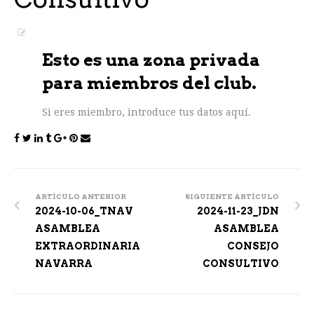
Esto es una zona privada
para miembros del club.
Si eres miembro, introduce tus datos aquí.
Post
navigation
ARTÍCULO ANTERIOR
SIGUIENTE ARTÍCULO
2024-10-06_TNAV
2024-11-23_JDN
ASAMBLEA
ASAMBLEA
EXTRAORDINARIA
CONSEJO
NAVARRA
CONSULTIVO