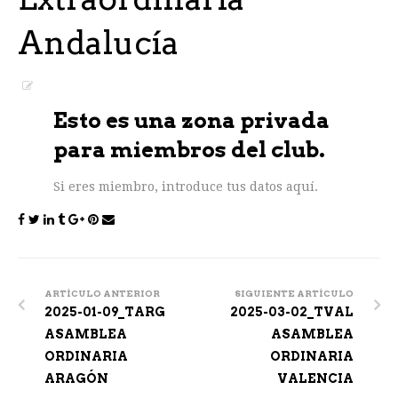
Andalucía
Esto es una zona privada
para miembros del club.
Si eres miembro, introduce tus datos aquí.
Post
navigation
ARTÍCULO ANTERIOR
SIGUIENTE ARTÍCULO
2025-01-09_TARG
2025-03-02_TVAL
ASAMBLEA
ASAMBLEA
ORDINARIA
ORDINARIA
ARAGÓN
VALENCIA