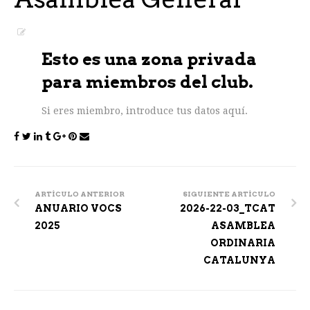
Esto es una zona privada
para miembros del club.
Si eres miembro, introduce tus datos aquí.
Post
navigation
ARTÍCULO ANTERIOR
SIGUIENTE ARTÍCULO
ANUARIO VOCS
2026-22-03_TCAT
2025
ASAMBLEA
ORDINARIA
CATALUNYA