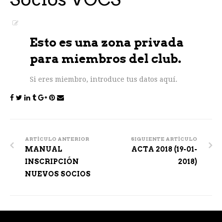
Esto es una zona privada
para miembros del club.
Si eres miembro, introduce tus datos aquí.
Post
navigation
ARTÍCULO ANTERIOR
SIGUIENTE ARTÍCULO
MANUAL
ACTA 2018 (19-01-
INSCRIPCIÓN
2018)
NUEVOS SOCIOS