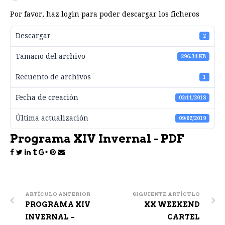
Por favor, haz login para poder descargar los ficheros
Descargar
2
Tamaño del archivo
296.34 KB
Recuento de archivos
1
Fecha de creación
02/11/2018
Última actualización
09/02/2019
Programa XIV Invernal - PDF
Post
navigation
ARTÍCULO ANTERIOR
SIGUIENTE ARTÍCULO
PROGRAMA XIV
XX WEEKEND
INVERNAL –
CARTEL