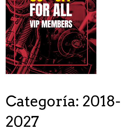
Categoría:
2018-
2027