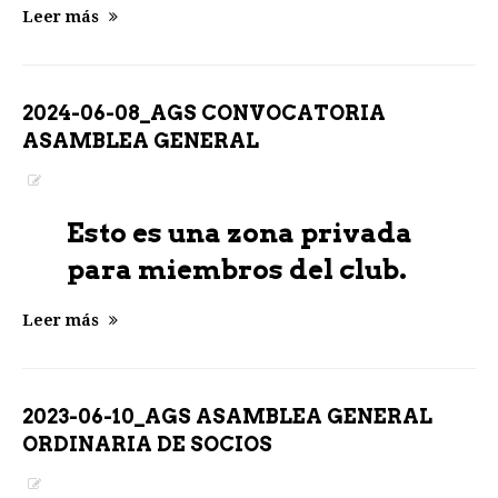
Si eres miembro, introduce tus datos aquí.
Leer más
2024-06-08_AGS CONVOCATORIA
ASAMBLEA GENERAL
Esto es una zona privada
para miembros del club.
Si eres miembro, introduce tus datos aquí.
Leer más
2023-06-10_AGS ASAMBLEA GENERAL
ORDINARIA DE SOCIOS